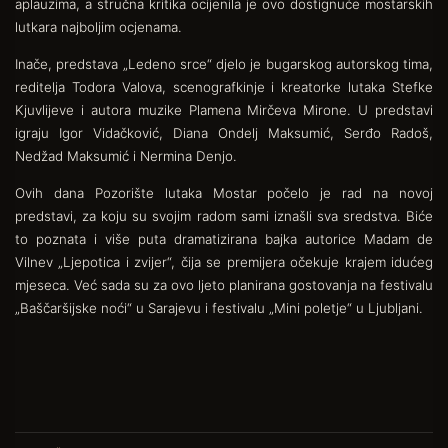
aplauzima, a stručna kritika ocijenila je ovo dostignuće mostarskih
lutkara najboljim ocjenama.
Inače, predstava „Ledeno srce“ djelo je bugarskog autorskog tima,
reditelja Todora Valova, scenografkinje i kreatorke lutaka Stefke
Kjuvlijeve i autora muzike Plamena Mirčeva Mirone. U predstavi
igraju Igor Vidačković, Diana Ondelj Maksumić, Serđo Radoš,
Nedžad Maksumić i Nermina Denjo.
Ovih dana Pozorište lutaka Mostar počelo je rad na novoj
predstavi, za koju su svojim radom sami iznašli sva sredstva. Biće
to poznata i više puta dramatizirana bajka autorice Madam de
Vilnev „Ljepotica i zvijer“, čija se premijera očekuje krajem idućeg
mjeseca. Već sada su za ovo ljeto planirana gostovanja na festivalu
„Baščaršijske noći“ u Sarajevu i festivalu „Mini poletje“ u Ljubljani.