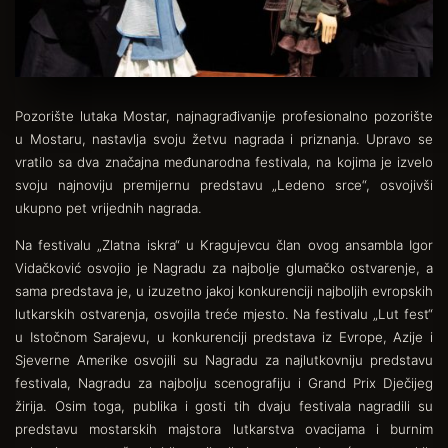
Pozorište lutaka Mostar, najnagrađivanije profesionalno pozorište
u Mostaru, nastavlja svoju žetvu nagrada i priznanja. Upravo se
vratilo sa dva značajna međunarodna festivala, na kojima je izvelo
svoju najnoviju premijernu predstavu „Ledeno srce“, osvojivši
ukupno pet vrijednih nagrada.
Na festivalu „Zlatna iskra“ u Kragujevcu član ovog ansambla Igor
Vidačković osvojio je Nagradu za najbolje glumačko ostvarenje, a
sama predstava je, u izuzetno jakoj konkurenciji najboljih evropskih
lutkarskih ostvarenja, osvojila treće mjesto. Na festivalu „Lut fest“
u Istočnom Sarajevu, u konkurenciji predstava iz Evrope, Azije i
Sjeverne Amerike osvojili su Nagradu za najlutkovniju predstavu
festivala, Nagradu za najbolju scenografiju i Grand Prix Dječijeg
žirija. Osim toga, publika i gosti tih dvaju festivala nagradili su
predstavu mostarskih majstora lutkarstva ovacijama i burnim