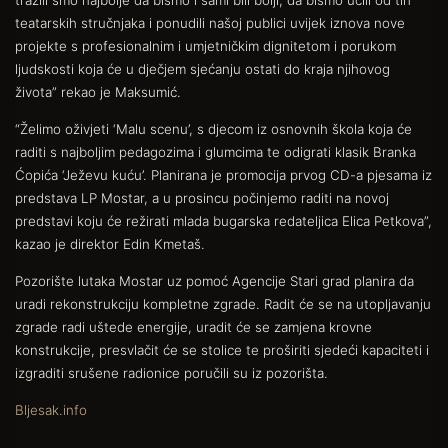
tražili smo najbolje da bismo i sami bili bolji, da bismo učili od tih
teatarskih stručnjaka i ponudili našoj publici uvijek iznova nove
projekte s profesionalnim i umjetničkim dignitetom i porukom
ljudskosti koja će u dječjem sjećanju ostati do kraja njihovog
života” rekao je Maksumić.
“Želimo oživjeti ‘Malu scenu’, s djecom iz osnovnih škola koja će
raditi s najboljim pedagozima i glumcima te odigrati klasik Branka
Ćopića ‘Ježevu kuću’. Planirana je promocija prvog CD-a pjesama iz
predstava LP Mostar, a u prosincu počinjemo raditi na novoj
predstavi koju će režirati mlada bugarska redateljica Elica Petkova”,
kazao je direktor Edin Kmetaš.
Pozorište lutaka Mostar uz pomoć Agencije Stari grad planira da
uradi rekonstrukciju kompletne zgrade. Radit će se na utopljavanju
zgrade radi uštede energije, uradit će se zamjena krovne
konstrukcije, presvlačit će se stolice te proširiti sjedeći kapaciteti i
izgraditi srušene radionice poručili su iz pozorišta.
Bljesak.info