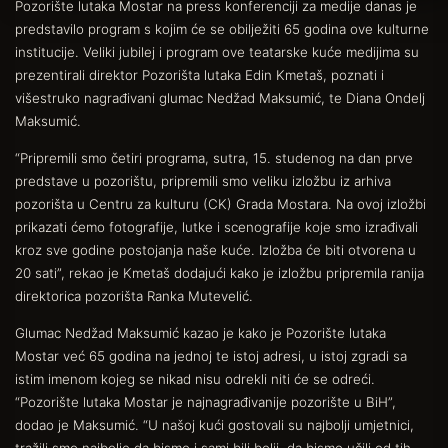
Pozorište lutaka Mostar na press konferenciji za medije danas je
predstavilo program s kojim će se obilježiti 65 godina ove kulturne
institucije. Veliki jubilej i program ove teatarske kuće medijima su
prezentirali direktor Pozorišta lutaka Edin Kmetaš, poznati i
višestruko nagrađivani glumac Nedžad Maksumić, te Diana Ondelj
Maksumić.
“Pripremili smo četiri programa, sutra, 15. studenog na dan prve
predstave u pozorištu, pripremili smo veliku izložbu iz arhiva
pozorišta u Centru za kulturu (CK) Grada Mostara. Na ovoj izložbi
prikazati ćemo fotografije, lutke i scenografije koje smo izrađivali
kroz sve godine postojanja naše kuće. Izložba će biti otvorena u
20 sati”, rekao je Kmetaš dodajući kako je izložbu pripremila ranija
direktorica pozorišta Ranka Mutevelić.
Glumac Nedžad Maksumić kazao je kako je Pozorište lutaka
Mostar već 65 godina na jednoj te istoj adresi, u istoj zgradi sa
istim imenom kojeg se nikad nisu odrekli niti će se odreći.
“Pozorište lutaka Mostar je najnagrađivanije pozorište u BiH”,
dodao je Maksumić. “U našoj kući gostovali su najbolji umjetnici,