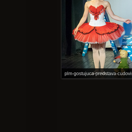
plm-gostujuca-predstava-cudovis