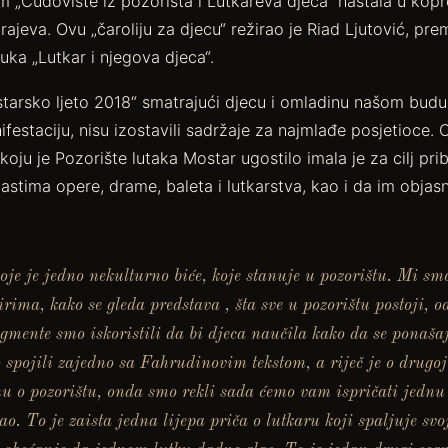
 „Čudovište iz pozorišta i Lutkareva djeca“ nastala u kop
ajeva. Ovu „čaroliju za djecu“ režirao je Riad Ljutović, prem
uka „Lutkar i njegova djeca“.
starsko ljeto 2018“ smatrajući djecu i omladinu našom budu
estaciju, nisu izostavili sadržaje za najmlađe posjetioce. 
oju je Pozorište lutaka Mostar ugostilo imala je za cilj pribl
astima opere, drame, baleta i lutkarstva, kao i da im objasn
koje je jedno nekulturno biće, koje stanuje u pozorištu. Mi smo
ma, kako se gleda predstava , šta sve u pozorištu postoji, o
egmente smo iskoristili da bi djeca naučila kako da se ponašaj
spojili zajedno sa Fahrudinovim tekstom, a riječ je o drugoj
nu o pozorištu, onda smo rekli sada ćemo vam ispričati jednu
 To je zaista jedna lijepa priča o lutkaru koji spaljuje svoje