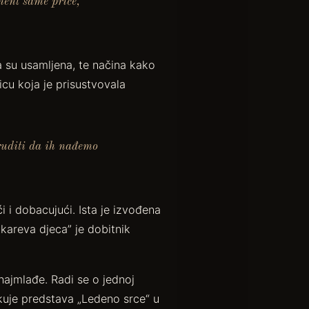
ment same priče,
ja su usamljena, te načina kako
icu koja je prisustvovala
truditi da ih nađemo
i i dobacujući. Ista je izvođena
tkareva djeca” je dobitnik
najmlađe. Radi se o jednoj
kuje predstava „Ledeno srce“ u