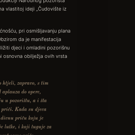
rodukciji Narodnog pozorišta
a vlastitoj ideji „Čudovište iz
ćnošću, pri osmišljavanju plana
Obzirom da je manifestacija
ižiti djeci i omladini pozorišnu
i osnovna obilježja ovih vrsta
 htjeli, zapravo, s tim
d aplauza do opere,
u u pozorištu, a i šta
 priči. Kada su djeca
 divnu priču koju je
 lutke, i koji tuguje za