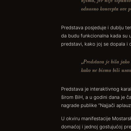
njima, jer nije ispuni
odnosno koncepta ove pr
Predstava posjeduje i dublju tem
da budu funkcionalna kada su u 
predstavi, kako joj se dopala i d
„Predstava je bila jako
kako ne bismo bili usa
Predstava je interaktivnog karak
širom BiH, a u godini dana je č
nagrade publike “Najjači aplauz”
U okviru manifestacije Mostarsk
domaćoj i jednoj gostujućoj pr