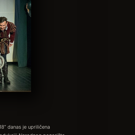
18“ danas je upriličena