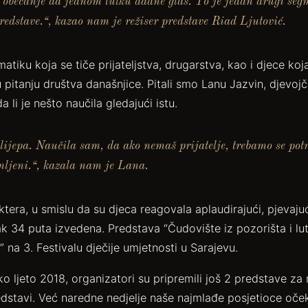
o obećanje da jednom lutku dadne glas. To je jedan drugi seg
edstave.“, kazao nam je režiser predstave Riad Ljutović.
atiku koja se tiče prijateljstva, drugarstva, kao i djece ko
pitanju društva današnjice. Pitali smo Lanu Jazvin, djevojč
a li je nešto naučila gledajući istu.
 lijepa. Naučila sam, da ako nemaš prijatelje, trebamo se po
mljeni.“, kazala nam je Lana.
tera, u smislu da su djeca reagovala aplaudirajući, pjevajuć
ak 34 puta izvedena. Predstava “Čudovište iz pozorišta i lu
 na 3. Festivalu dječije umjetnosti u Sarajevu.
o ljeto 2018, organizatori su pripremili još 2 predstave za 
edstavi. Već naredne nedjelje naše najmlađe posjetioce oče