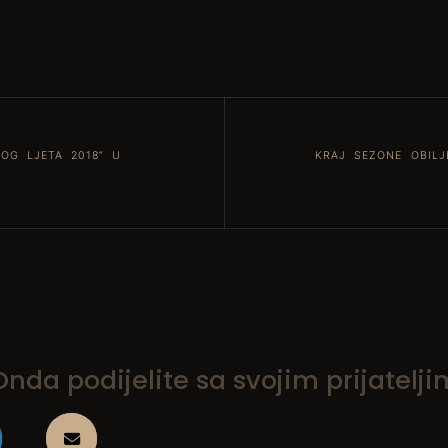
OG LJETA 2018“ U
KRAJ SEZONE OBIL
da podijelite sa svojim prijatelji