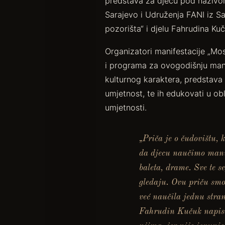
predstava za djecu pod nazivom
Sarajevo i Udruženja FANI iz Sar
pozorišta“ i djelu Fahrudina Kuč
Organizatori manifestacije „Mo
i programa za ovogodišnju manif
kulturnog karaktera, predstava k
umjetnost, te ih edukovati u obl
umjetnosti.
„Priča je o čudovištu, 
da djecu naučimo maniri
baleta, drame. Sve te s
gledaju. Ovu priču smo 
već naučila jednu stra
Fahrudin Kučuk napisao.