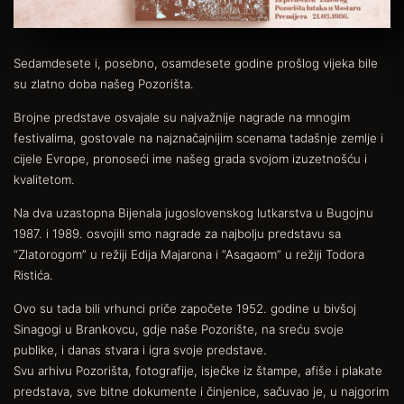
Sedamdesete i, posebno, osamdesete godine prošlog vijeka bile
su zlatno doba našeg Pozorišta.
Brojne predstave osvajale su najvažnije nagrade na mnogim
festivalima, gostovale na najznačajnijim scenama tadašnje zemlje i
cijele Evrope, pronoseći ime našeg grada svojom izuzetnošću i
kvalitetom.
Na dva uzastopna Bijenala jugoslovenskog lutkarstva u Bugojnu
1987. i 1989. osvojili smo nagrade za najbolju predstavu sa
“Zlatorogom” u režiji Edija Majarona i “Asagaom” u režiji Todora
Ristića.
Ovo su tada bili vrhunci priče započete 1952. godine u bivšoj
Sinagogi u Brankovcu, gdje naše Pozorište, na sreću svoje
publike, i danas stvara i igra svoje predstave.
Svu arhivu Pozorišta, fotografije, isječke iz štampe, afiše i plakate
predstava, sve bitne dokumente i činjenice, sačuvao je, u najgorim