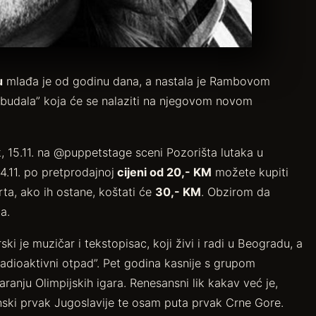
u
mlađa je od godinu dana, a nastala je Rambovom
 budala” koja će se nalaziti na njegovom novom
 15.11. na @puppetstage sceni Pozorišta lutaka u
4.11. po pretprodajnoj
cijeni od 20,- KM
možete kupiti
a, ako ih ostane, koštati će
30,- KM
. Obzirom da
a.
je muzičar i tekstopisac, koji živi i radi u Beogradu, a
adioaktivni otpad”. Pet godina kasnije s grupom
ranju Olimpijskih igara. Renesansni lik kakav već je,
inski prvak Jugoslavije te osam puta prvak Crne Gore.