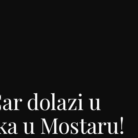
Car dolazi u
aka u Mostaru!