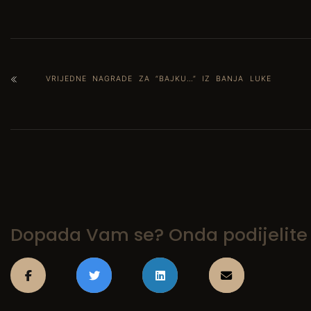
VRIJEDNE NAGRADE ZA “BAJKU…” IZ BANJA LUKE
Dopada Vam se? Onda podijelite s