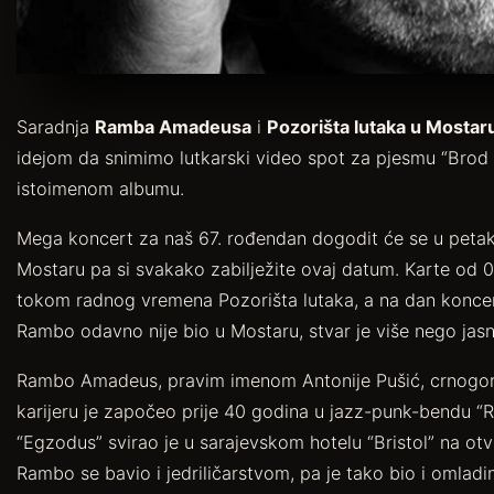
Saradnja
Ramba Amadeusa
i
Pozorišta lutaka u Mostar
idejom da snimimo lutkarski video spot za pjesmu “Brod
istoimenom albumu.
Mega koncert za naš 67. rođendan dogodit će se u petak,
Mostaru pa si svakako zabilježite ovaj datum. Karte od 0
tokom radnog vremena Pozorišta lutaka, a na dan koncert
Rambo odavno nije bio u Mostaru, stvar je više nego jasn
Rambo Amadeus, pravim imenom Antonije Pušić, crnogorski 
karijeru je započeo prije 40 godina u jazz-punk-bendu “R
“Egzodus” svirao je u sarajevskom hotelu “Bristol” na otva
Rambo se bavio i jedriličarstvom, pa je tako bio i omlad