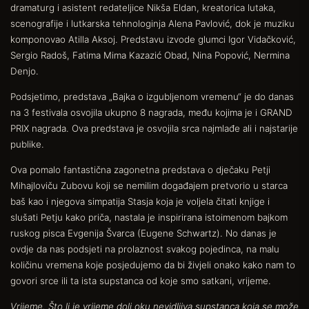
dramaturg i asistent redateljice Nikša Eldan, kreatorica lutaka,
scenografije i lutkarska tehnologinja Alena Pavlović, dok je muziku
komponovao Atilla Aksoj. Predstavu izvode glumci Igor Vidačković,
Sergio Radoš, Fatima Mima Kazazić Obad, Nina Popović, Nermina
Denjo.
Podsjetimo, predstava „Bajka o izgubljenom vremenu“ je do danas
na 3 festivala osvojila ukupno 8 nagrada, među kojima je i GRAND
PRIX nagrada. Ova predstava je osvojila srca najmlađe ali i najstarije
publike.
Ova pomalo fantastična zagonetna predstava o dječaku Petji
Mihajloviču Zubovu koji se nemilim događajem pretvorio u starca
baš kao i njegova simpatija Stasja koja je voljela čitati knjige i
slušati Petju kako priča, nastala je inspirirana istoimenom bajkom
ruskog pisca Evgenija Švarca (Eugene Schwartz). No danas je
ovdje da nas podsjeti na prolaznost svakog pojedinca, na malu
količinu vremena koje posjedujemo da bi živjeli onako kako nam to
govori srce ili ta ista supstanca od koje smo satkani, vrijeme.
Vrijeme. Što li je vrijeme doli oku nevidljiva supstanca koja se može