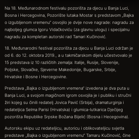
Na 18. Međunarodnom festivalu pozorišta za djecu u Banja Luci,
Bosna i Hercegovina, Pozorište lutaka Mostar s predstavom „Bajka
o izgubljenom vremenu“ osvojilo je dvije nove nagrade: nagradu za
najboljeg glumca Igoru Vidačkoviću (za glavnu ulogu) i specijalnu
nagradu za kompletan autorski rad Tamari Kučinović.
18. Međunarodni festival pozorišta za djecu u Banja Luci održan je
od 6. do 12. oktobra 2019., a u takmičarskom dijelu učestvovalo je
15 predstava iz 10 različitih zemalja: Italije, Rusije, Slovenije,
Poljske, Slovačke, Sjeverne Makedonije, Bugarske, Srbije,
Hrvatske i Bosne i Hercegovine.
Predstava „Bajka o izgubljenom vremena“ izvedena je dva puta u
Banja Luci, a svojom magičnom igrom osvojila je i publiku i stručni
žiri kojeg su činili redatelj Jovica Pavić (Srbija), dramaturginja i
redateljica Selma Parisi (Hrvatska) i glumica-lutkarica Dječijeg
pozorišta Republike Srpske Božana Bijelić (Bosna i Hecegovina).
Autorsku ekipu uz redateljicu, autoricu i oblikovateljicu svjetla
predstave „Bajka o izgubljenom vremenu“ Tamaru Kučinović, čine