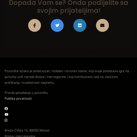
Dopada Vam se? Onda podijelite sa
svojim prijateljima!
Pozorište lutaka je ambiciozan, mobilan i otvoren teatar, koji svoje predstave igra na
jezicima svih naroda Bosne i Hercegovine i koji kontinuirano radi na vlastitom
profiliranju i kvalitetnom napretku.
Pravila ponašanja u pozorištu
Politika privatnosti
Braće Ćišića 15, 88000 Mostar
Bosna i Hercegovina