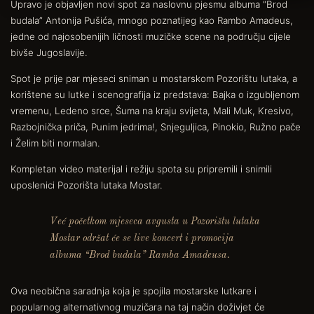
Upravo je objavljen novi spot za naslovnu pjesmu albuma “Brod
budala” Antonija Pušića, mnogo poznatijeg kao Rambo Amadeus,
jedne od najosobenijih ličnosti muzičke scene na području cijele
bivše Jugoslavije.
Spot je prije par mjeseci sniman u mostarskom Pozorištu lutaka, a
korištene su lutke i scenografija iz predstava: Bajka o izgubljenom
vremenu, Ledeno srce, Šuma na kraju svijeta, Mali Muk, Kresivo,
Razbojnička priča, Punim jedrima!, Snjeguljica, Pinokio, Ružno pače
i Želim biti normalan.
Kompletan video materijal i režiju spota su pripremili i snimili
uposlenici Pozorišta lutaka Mostar.
Već početkom mjeseca avgusta u Pozorištu lutaka
Mostar održat će se live koncert i promocija
albuma “Brod budala” Ramba Amadeusa.
Ova neobična saradnja koja je spojila mostarske lutkare i
popularnog alternativnog muzičara na taj način doživjet će