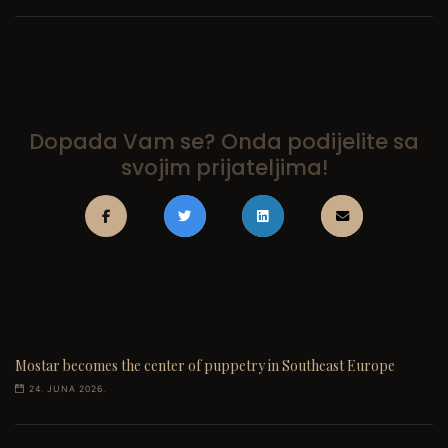
Dopada Vam se? Onda podijelite sa
svojim prijateljima!
Mostar becomes the center of puppetry in Southeast Europe
24. JUNA 2026.