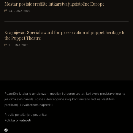
Mostar postaje središte lutkarstva jugoistočne Europe
24. JUNA 2026.
Kragujevac: Special award for preservation of puppet heritage to
the Puppet Theatre
1. JUNA 2026.
Pozorište lutaka je ambiciozan, mobilan i otvoren teatar, koji svoje predstave igra na
jezicima svih naroda Bosne i Hercegovine i koji kontinuirano radi na vlastitom
profiliranju i kvalitetnom napretku.
Pravila ponašanja u pozorištu
Politika privatnosti