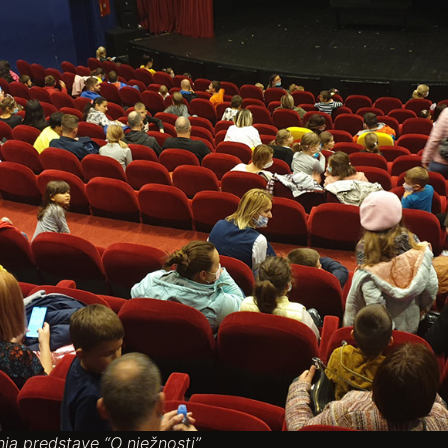
nja predstave “O nježnosti”