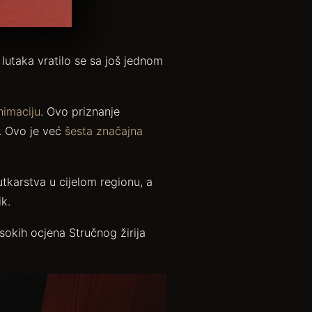
utaka vratilo se sa još jednom
nimaciju
. Ovo priznanje
ć. Ovo je već
šesta značajna
utkarstva u cijelom regionu, a
k.
sokih ocjena Stručnog žirija