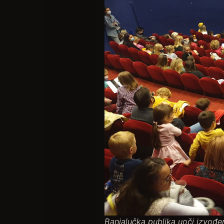
Banjalučka publika uoči izvođe