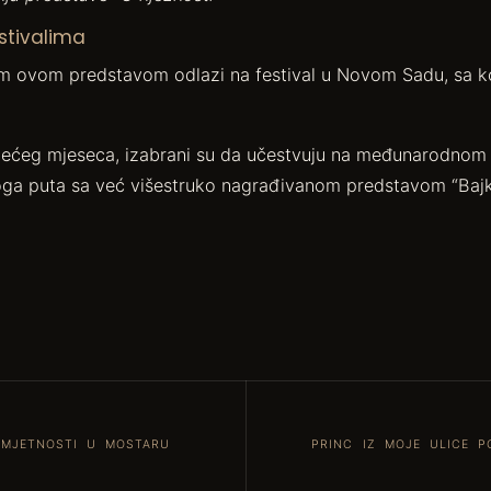
stivalima
om ovom predstavom odlazi na festival u Novom Sadu, sa ko
dećeg mjeseca, izabrani su da učestvuju na međunarodnom f
ovoga puta sa već višestruko nagrađivanom predstavom “Baj
UMJETNOSTI U MOSTARU
PRINC IZ MOJE ULICE 