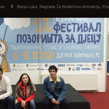
ess
Banja Luka
,
Nagrada Za Kolektivnu Animaciju
,
Poz