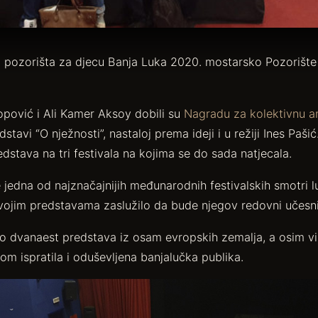
pozorišta za djecu Banja Luka 2020. mostarsko Pozorište l
opović i Ali Kamer Aksoy dobili su
Nagradu za kolektivnu a
stavi “O nježnosti”, nastaloj prema ideji i u režiji Ines Paši
edstava na tri festivala na kojima se do sada natjecala.
je jedna od najznačajnijih međunarodnih festivalskih smotri l
svojim predstavama zaslužilo da bude njegov redovni učesni
lo dvanaest predstava iz osam evropskih zemalja, a osim vi
m ispratila i oduševljena banjalučka publika.