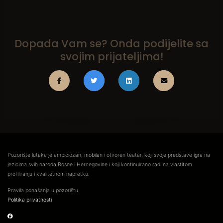
Dopada Vam se? Onda podijelite sa
svojim prijateljima!
Pozorište lutaka je ambiciozan, mobilan i otvoren teatar, koji svoje predstave igra na
jezicima svih naroda Bosne i Hercegovine i koji kontinuirano radi na vlastitom
profiliranju i kvalitetnom napretku.
Pravila ponašanja u pozorištu
Politika privatnosti