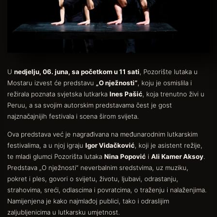
U
nedjelju, 06. juna, sa početkom u 11 sati
, Pozorište lutaka u
Mostaru izvest će predstavu
„O nježnosti“
, koju je osmislila i
režirala poznata svjetska lutkarka
Ines Pašić
, koja trenutno živi u
Peruu, a sa svojim autorskim predstavama čest je gost
najznačajnijih festivala i scena širom svijeta.
Ova predstava već je nagrađivana na međunarodnim lutkarskim
festivalima, a u njoj igraju
Igor Vidačković
, koji je asistent režije,
te mladi glumci Pozorišta lutaka
Nina Popović
i
Ali Kamer Aksoy
.
Predstava „O nježnosti“ neverbalnim sredstvima, uz muziku,
pokret i ples, govori o svijetu, životu, ljubavi, odrastanju,
strahovima, sreći, odlascima i povratcima, o traženju i nalaženjima.
Namijenjena je kako najmlađoj publici, tako i odraslijim
zaljubljenicima u lutkarsku umjetnost.