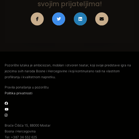
svojim prijateljima!
Pozorište lutaka je ambiciozan, mobilan i otvoren teatar, koji svoje predstave igra na
jezicima svih naroda Bosne i Hercegovine i koji kontinuirano radi na vlastitom
profiliranju i kvalitetnom napretku.
Pravila ponašanja u pozorištu
Politika privatnosti
Braće Ćišića 15, 88000 Mostar
Bosna i Hercegovina
Tel: +387 36 552 625