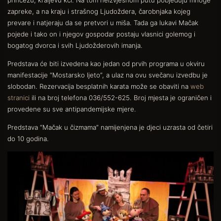
zapreke, a na kraju i strašnog Ljudoždera, čarobnjaka kojeg
prevare i natjeraju da se pretvori u miša. Tada ga lukavi Mačak
pojede i tako on i njegov gospodar postaju vlasnici golemog i
bogatog dvorca i svih Ljudožderovih imanja.
Predstava će biti izvedena kao jedan od prvih programa u okviru
manifestacije “Mostarsko ljeto”, a ulaz na ovu svečanu izvedbu je
slobodan. Rezervacija besplatnih karata može se obaviti na
web
stranici
ili na broj telefona 036/552-625. Broj mjesta je ograničen i
provedene su sve antipandemijske mjere.
Predstava “Mačak u čizmama” namijenjena je djeci uzrasta od četiri
do 10 godina.