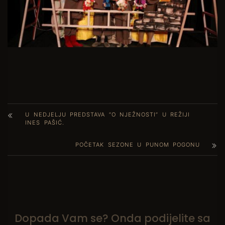
U NEDJELJU PREDSTAVA “O NJEŽNOSTI” U REŽIJI
INES PAŠIĆ.
POČETAK SEZONE U PUNOM POGONU
Dopada Vam se? Onda podijelite sa