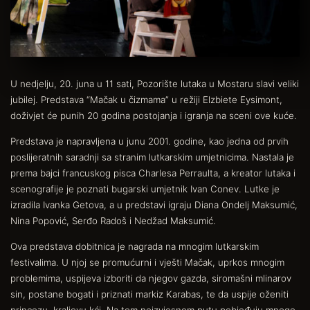
U nedjelju, 20. juna u 11 sati, Pozorište lutaka u Mostaru slavi veliki
jubilej. Predstava “Mačak u čizmama” u režiji Elzbiete Eysimont,
doživjet će punih 20 godina postojanja i igranja na sceni ove kuće.
Predstava je napravljena u junu 2001. godine, kao jedna od prvih
poslijeratnih saradnji sa stranim lutkarskim umjetnicima. Nastala je
prema bajci francuskog pisca Charlesa Perraulta, a kreator lutaka i
scenografije je poznati bugarski umjetnik Ivan Conev. Lutke je
izradila Ivanka Getova, a u predstavi igraju Diana Ondelj Maksumić,
Nina Popović, Serđo Radoš i Nedžad Maksumić.
Ova predstava dobitnica je nagrada na mnogim lutkarskim
festivalima. U njoj se promućurni i vješti Mačak, uprkos mnogim
problemima, uspijeva izboriti da njegov gazda, siromašni mlinarov
sin, postane bogati i priznati markiz Karabas, te da uspije oženiti
princezu, kraljevu kći. Na tom neizvjesnom putu pobjeđuju mnoge