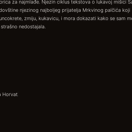
orica za najmlađe. Njezin ciklus tekstova o lukavoj mišici
ovštine njezinog najboljeg prijatelja Mrkvinog palčića koji 
uncokrete, zmiju, kukavicu, i mora dokazati kako se sam mo
o strašno nedostajala.
a Horvat