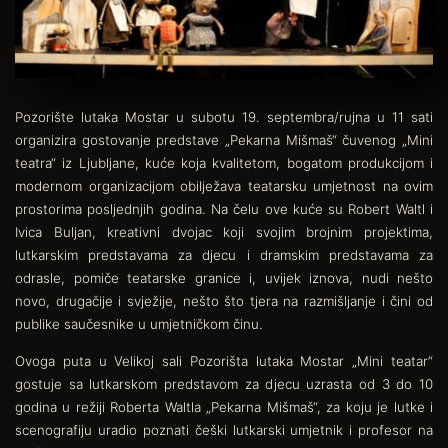
Pozorište lutaka Mostar u subotu 19. septembra/rujna u 11 sati
organizira gostovanje predstave „Pekarna Mišmaš“ čuvenog „Mini
teatra“ iz Ljubljane, kuće koja kvalitetom, bogatom produkcijom i
modernom organizacijom obilježava teatarsku umjetnost na ovim
prostorima posljednjih godina. Na čelu ove kuće su Robert Waltl i
Ivica Buljan, kreativni dvojac koji svojim brojnim projektima,
lutkarskim predstavama za djecu i dramskim predstavama za
odrasle, pomiče teatarske granice i, uvijek iznova, nudi nešto
novo, drugačije i svježije, nešto što tjera na razmišljanje i čini od
publike saučesnike u umjetničkom činu.
Ovoga puta u Velikoj sali Pozorišta lutaka Mostar „Mini teatar“
gostuje sa lutkarskom predstavom za djecu uzrasta od 3 do 10
godina u režiji Roberta Waltla „Pekarna Mišmaš“, za koju je lutke i
scenografiju uradio poznati češki lutkarski umjetnik i profesor na