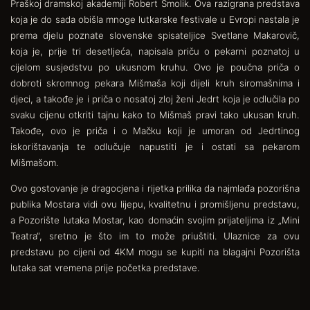
Praškoj dramskoj akademiji Robert Smolik. Ova razigrana predstava
koja je do sada obišla mnoge lutkarske festivale u Evropi nastala je
prema djelu poznate slovenske spisateljice Svetlane Makarovič,
koja je, prije tri desetljeća, napisala priču o pekarni poznatoj u
cijelom susjedstvu po ukusnom kruhu. Ovo je poučna priča o
dobroti skromnog pekara Mišmaša koji dijeli kruh siromašnima i
djeci, a takođe je i priča o nosatoj zloj ženi Jedrt koja je odlučila po
svaku cijenu otkriti tajnu kako to Mišmaš pravi tako ukusan kruh.
Takođe, ovo je priča i o Mačku koji je umoran od Jedrtinog
iskorištavanja te odlučuje napustiti je i ostati sa pekarom
Mišmašom.
Ovo gostovanje je dragocjena i rijetka prilika da najmlađa pozorišna
publika Mostara vidi ovu lijepu, kvalitetnu i promišljenu predstavu,
a Pozorište lutaka Mostar, kao domaćin svojim prijateljima iz „Mini
Teatra“, sretno je što im to može priuštiti. Ulaznice za ovu
predstavu po cijeni od 4KM mogu se kupiti na blagajni Pozorišta
lutaka sat vremena prije početka predstave.