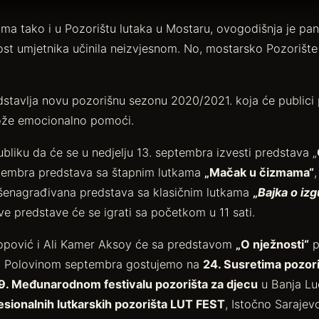
ima tako i u Pozorištu lutaka u Mostaru, ovogodišnja je p
ost umjetnika učinila neizvjesnom. No, mostarsko Pozorište
dstavlja novu pozorišnu sezonu 2020/2021. koja
će publici
ože emocionalno pomoći.
bliku da će se u nedjelju 13. septembra izvesti predstava „
eptembra predstava sa štapnim lutkama
„Mačak u čizmama“
išenagrađivana predstava sa klasičnim lutkama
„
Bajka o iz
ve predstave će se igrati sa početkom u 11 sati.
Popović i Ali Kamer Aksoy će sa predstavom
„O nježnosti“
p
ala. Polovinom septembra gostujemo na
24. Susretima pozori
9. Međunarodnom festivalu pozorišta za djecu
u Banja Lu
sionalnih lutkarskih pozorišta LUT FEST
, Istočno Sarajev