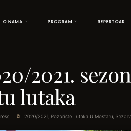
O NAMA
PROGRAM
REPERTOAR
20/2021. sezon
tu lutaka
ress
2020/2021
,
Pozorište Lutaka U Mostaru
,
Sezon