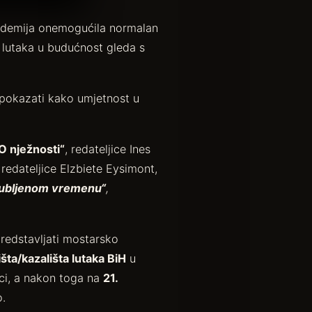
andemija onemogućila normalan
 lutaka u budućnost gleda s
 pokazati kako umjetnost u
O nježnosti“
, redateljice Ines
, redateljice Elzbiete Eysimont,
gubljenom vremenu“
,
redstavljati mostarsko
šta/kazališta lutaka BiH
u
ci, a nakon toga na
21.
o.