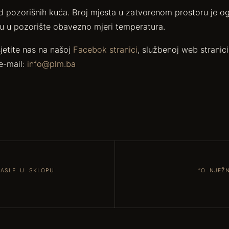
ad pozorišnih kuća. Broj mjesta u zatvorenom prostoru je og
ku u pozorište obavezno mjeri temperatura.
jetite nas na našoj
Facebok stranici
, službenoj web stranic
e-mail:
info@plm.ba
RASLE U SKLOPU
“O NJEŽ